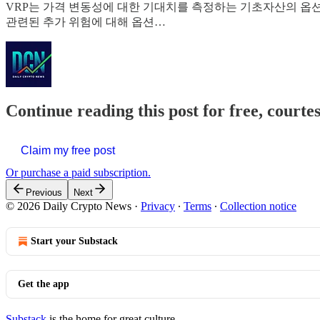
VRP는 가격 변동성에 대한 기대치를 측정하는 기초자산의 옵
관련된 추가 위험에 대해 옵션…
Continue reading this post for free, courte
Claim my free post
Or purchase a paid subscription.
Previous
Next
© 2026 Daily Crypto News
·
Privacy
∙
Terms
∙
Collection notice
Start your Substack
Get the app
Substack
is the home for great culture