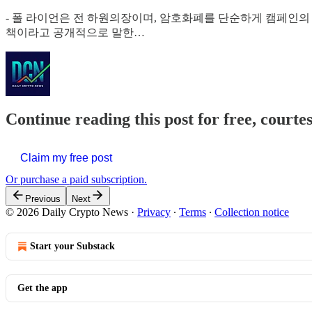
- 폴 라이언은 전 하원의장이며, 암호화폐를 단순하게 캠페인의
책이라고 공개적으로 말한…
Continue reading this post for free, courte
Claim my free post
Or purchase a paid subscription.
Previous
Next
© 2026 Daily Crypto News
·
Privacy
∙
Terms
∙
Collection notice
Start your Substack
Get the app